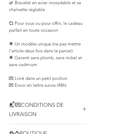
🌿 Bracelet en acier inoxydable et sa
chaînette réglable
💞 Pour vous ou pour offrir, le cadeau
parfait en toute occasion
🌟 Un modèle unique (ne pas mettre
l’article deux fois dans le panier)
🌟 Garanti sans plomb, sans nickel et
sans cadmium
💌 Livré dans un petit pochon
💌 Envoi en lettre suivie (48h)
📬💌CONDITIONS DE
LIVRAISON
Les articles vous sont livrés en 48 h
🔁📩POLITIQUE
(délai indicatif) par La Poste en lettre