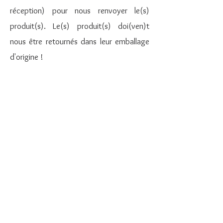
réception) pour nous renvoyer le(s)
produit(s). Le(s) produit(s) doi(ven)t
nous être retournés dans leur emballage
d'origine !
Les frais de retour sont à votre charge.
Si vous rencontrez un problème à la
réception de la commande, merci de
nous en faire par directement par
téléphone au
06.89.03.70.40
ou via le
formulaire de contact
.
©2019 par iledetortuga. Créé avec Wix.com
Politique de confidentialité